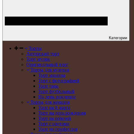
Категории
Торты
Авторский торт
Торт муляж
Оригинальный торт
Торты для мужчин
Торт машина
Торт с фотографией
Торт танк
Торт футбольный
На день рождение
Торты для женщин
Торт на 8 марта
Торт на день рождения
Торт на юбилей
Торт с цветами
Торт по профессии