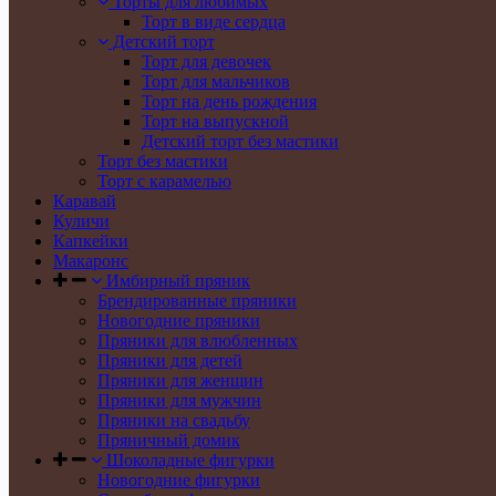
Торты для любимых
Торт в виде сердца
Детский торт
Торт для девочек
Торт для мальчиков
Торт на день рождения
Торт на выпускной
Детский торт без мастики
Торт без мастики
Торт с карамелью
Каравай
Куличи
Капкейки
Макаронс
Имбирный пряник
Брендированные пряники
Новогодние пряники
Пряники для влюбленных
Пряники для детей
Пряники для женщин
Пряники для мужчин
Пряники на свадьбу
Пряничный домик
Шоколадные фигурки
Новогодние фигурки