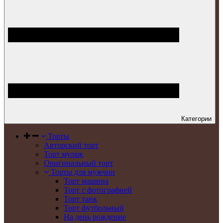
Категории
Торты
Авторский торт
Торт муляж
Оригинальный торт
Торты для мужчин
Торт машина
Торт с фотографией
Торт танк
Торт футбольный
На день рождение