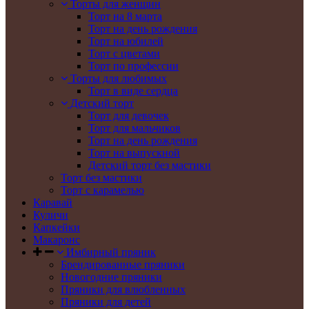
Торты для женщин
Торт на 8 марта
Торт на день рождения
Торт на юбилей
Торт с цветами
Торт по профессии
Торты для любимых
Торт в виде сердца
Детский торт
Торт для девочек
Торт для мальчиков
Торт на день рождения
Торт на выпускной
Детский торт без мастики
Торт без мастики
Торт с карамелью
Каравай
Куличи
Капкейки
Макаронс
Имбирный пряник
Брендированные пряники
Новогодние пряники
Пряники для влюбленных
Пряники для детей