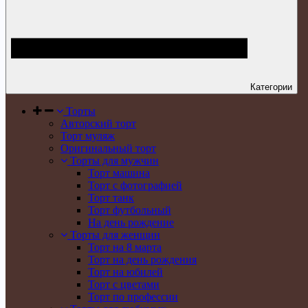
Категории
Торты
Авторский торт
Торт муляж
Оригинальный торт
Торты для мужчин
Торт машина
Торт с фотографией
Торт танк
Торт футбольный
На день рождение
Торты для женщин
Торт на 8 марта
Торт на день рождения
Торт на юбилей
Торт с цветами
Торт по профессии