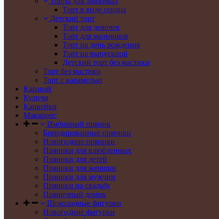
Торты для любимых
Торт в виде сердца
Детский торт
Торт для девочек
Торт для мальчиков
Торт на день рождения
Торт на выпускной
Детский торт без мастики
Торт без мастики
Торт с карамелью
Каравай
Куличи
Капкейки
Макаронс
Имбирный пряник
Брендированные пряники
Новогодние пряники
Пряники для влюбленных
Пряники для детей
Пряники для женщин
Пряники для мужчин
Пряники на свадьбу
Пряничный домик
Шоколадные фигурки
Новогодние фигурки