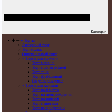
Категории
Торты
Авторский торт
Торт муляж
Оригинальный торт
Торты для мужчин
Торт машина
Торт с фотографией
Торт танк
Торт футбольный
На день рождение
Торты для женщин
Торт на 8 марта
Торт на день рождения
Торт на юбилей
Торт с цветами
Торт по профессии