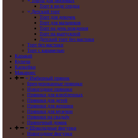
Торты для любимых
Торт в виде сердца
Детский торт
Торт для девочек
Торт для мальчиков
Торт на день рождения
Торт на выпускной
Детский торт без мастики
Торт без мастики
Торт с карамелью
Каравай
Куличи
Капкейки
Макаронс
Имбирный пряник
Брендированные пряники
Новогодние пряники
Пряники для влюбленных
Пряники для детей
Пряники для женщин
Пряники для мужчин
Пряники на свадьбу
Пряничный домик
Шоколадные фигурки
Новогодние фигурки