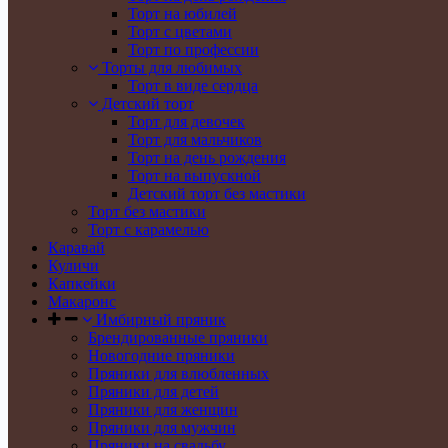
Торт на юбилей
Торт с цветами
Торт по профессии
Торты для любимых
Торт в виде сердца
Детский торт
Торт для девочек
Торт для мальчиков
Торт на день рождения
Торт на выпускной
Детский торт без мастики
Торт без мастики
Торт с карамелью
Каравай
Куличи
Капкейки
Макаронс
Имбирный пряник
Брендированные пряники
Новогодние пряники
Пряники для влюбленных
Пряники для детей
Пряники для женщин
Пряники для мужчин
Пряники на свадьбу