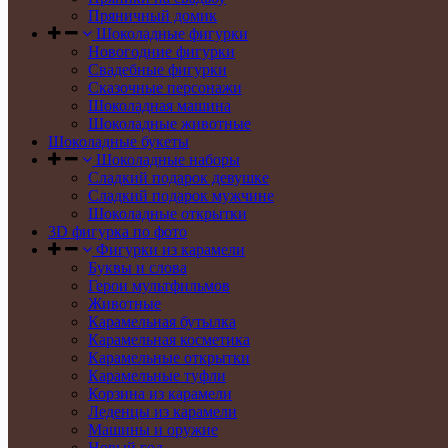
Пряничный домик
Шоколадные фигурки
Новогодние фигурки
Свадебные фигурки
Сказочные персонажи
Шоколадная машина
Шоколадные животные
Шоколадные букеты
Шоколадные наборы
Сладкий подарок девушке
Сладкий подарок мужчине
Шоколадные открытки
3D фигурка по фото
Фигурки из карамели
Буквы и слова
Герои мультфильмов
Животные
Карамельная бутылка
Карамельная косметика
Карамельные открытки
Карамельные туфли
Корзина из карамели
Леденцы из карамели
Машины и оружие
Новый год