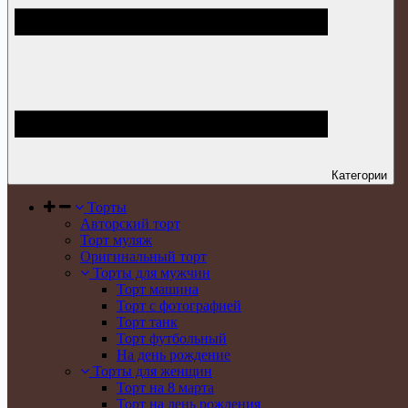
Категории
Торты
Авторский торт
Торт муляж
Оригинальный торт
Торты для мужчин
Торт машина
Торт с фотографией
Торт танк
Торт футбольный
На день рождение
Торты для женщин
Торт на 8 марта
Торт на день рождения