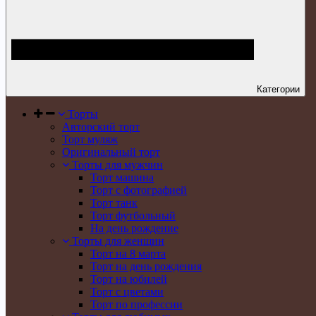
Категории
Торты
Авторский торт
Торт муляж
Оригинальный торт
Торты для мужчин
Торт машина
Торт с фотографией
Торт танк
Торт футбольный
На день рождение
Торты для женщин
Торт на 8 марта
Торт на день рождения
Торт на юбилей
Торт с цветами
Торт по профессии