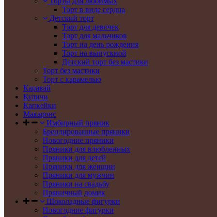
Торты для любимых
Торт в виде сердца
Детский торт
Торт для девочек
Торт для мальчиков
Торт на день рождения
Торт на выпускной
Детский торт без мастики
Торт без мастики
Торт с карамелью
Каравай
Куличи
Капкейки
Макаронс
Имбирный пряник
Брендированные пряники
Новогодние пряники
Пряники для влюбленных
Пряники для детей
Пряники для женщин
Пряники для мужчин
Пряники на свадьбу
Пряничный домик
Шоколадные фигурки
Новогодние фигурки