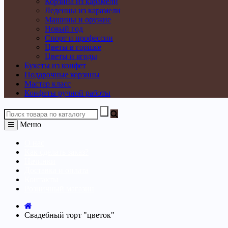
Корзина из карамели
Леденцы из карамели
Машины и оружие
Новый год
Спорт и профессии
Цветы в горшке
Цветы и ягоды
Букеты из конфет
Подарочные корзины
Мастер класс
Конфеты ручной работы
Меню
О нас
Как сделать заказ?
Начинки
Доставка и оплата
Контакты
Розничный магазин
Свадебный торт "цветок"