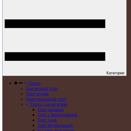
Категории
Торты
Авторский торт
Торт муляж
Оригинальный торт
Торты для мужчин
Торт машина
Торт с фотографией
Торт танк
Торт футбольный
На день рождение