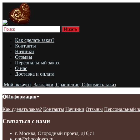
Как сделать заказ?
Контакты
Начинки
Отзывы
Персональный заказ
О нас
Доставка и оплата
Мой аккаунт
Закладки
Сравнение
Оформить заказ
Информация
Как сделать заказ?
Контакты
Начинки
Отзывы
Персональный з
Связаться с нами
г. Москва, Огородный проезд, д16,с1
opt@chocoloves.ru