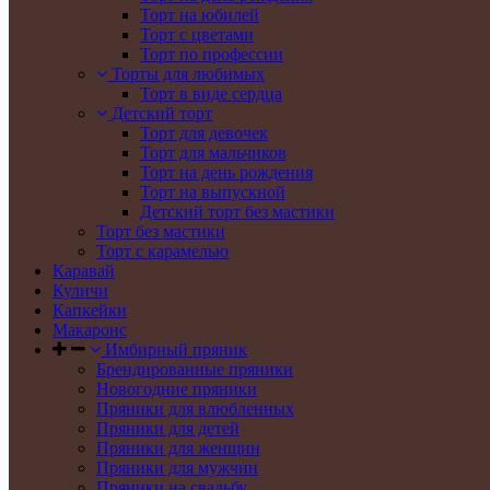
Торт на юбилей
Торт с цветами
Торт по профессии
Торты для любимых
Торт в виде сердца
Детский торт
Торт для девочек
Торт для мальчиков
Торт на день рождения
Торт на выпускной
Детский торт без мастики
Торт без мастики
Торт с карамелью
Каравай
Куличи
Капкейки
Макаронс
Имбирный пряник
Брендированные пряники
Новогодние пряники
Пряники для влюбленных
Пряники для детей
Пряники для женщин
Пряники для мужчин
Пряники на свадьбу