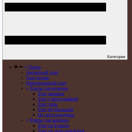
Категории
Торты
Авторский торт
Торт муляж
Оригинальный торт
Торты для мужчин
Торт машина
Торт с фотографией
Торт танк
Торт футбольный
На день рождение
Торты для женщин
Торт на 8 марта
Торт на день рождения