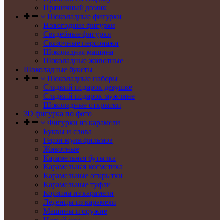
Пряничный домик
Шоколадные фигурки
Новогодние фигурки
Свадебные фигурки
Сказочные персонажи
Шоколадная машина
Шоколадные животные
Шоколадные букеты
Шоколадные наборы
Сладкий подарок девушке
Сладкий подарок мужчине
Шоколадные открытки
3D фигурка по фото
Фигурки из карамели
Буквы и слова
Герои мультфильмов
Животные
Карамельная бутылка
Карамельная косметика
Карамельные открытки
Карамельные туфли
Корзина из карамели
Леденцы из карамели
Машины и оружие
Новый год