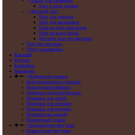
Торты для любимых
Торт в виде сердца
Детский торт
Торт для девочек
Торт для мальчиков
Торт на день рождения
Торт на выпускной
Детский торт без мастики
Торт без мастики
Торт с карамелью
Каравай
Куличи
Капкейки
Макаронс
Имбирный пряник
Брендированные пряники
Новогодние пряники
Пряники для влюбленных
Пряники для детей
Пряники для женщин
Пряники для мужчин
Пряники на свадьбу
Пряничный домик
Шоколадные фигурки
Новогодние фигурки