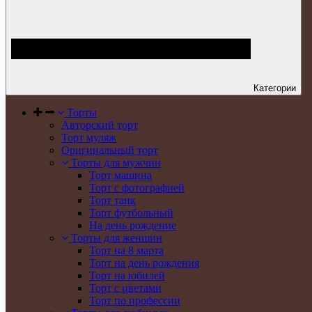
Категории
Торты
Авторский торт
Торт муляж
Оригинальный торт
Торты для мужчин
Торт машина
Торт с фотографией
Торт танк
Торт футбольный
На день рождение
Торты для женщин
Торт на 8 марта
Торт на день рождения
Торт на юбилей
Торт с цветами
Торт по профессии