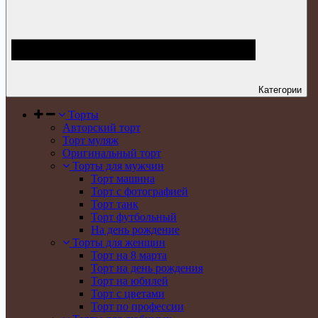
Категории
Торты
Авторский торт
Торт муляж
Оригинальный торт
Торты для мужчин
Торт машина
Торт с фотографией
Торт танк
Торт футбольный
На день рождение
Торты для женщин
Торт на 8 марта
Торт на день рождения
Торт на юбилей
Торт с цветами
Торт по профессии