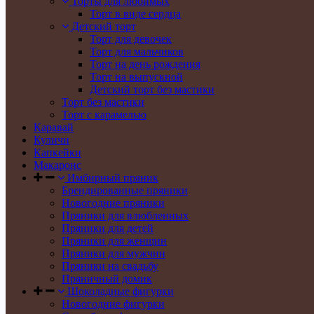
Торты для любимых
Торт в виде сердца
Детский торт
Торт для девочек
Торт для мальчиков
Торт на день рождения
Торт на выпускной
Детский торт без мастики
Торт без мастики
Торт с карамелью
Каравай
Куличи
Капкейки
Макаронс
Имбирный пряник
Брендированные пряники
Новогодние пряники
Пряники для влюбленных
Пряники для детей
Пряники для женщин
Пряники для мужчин
Пряники на свадьбу
Пряничный домик
Шоколадные фигурки
Новогодние фигурки